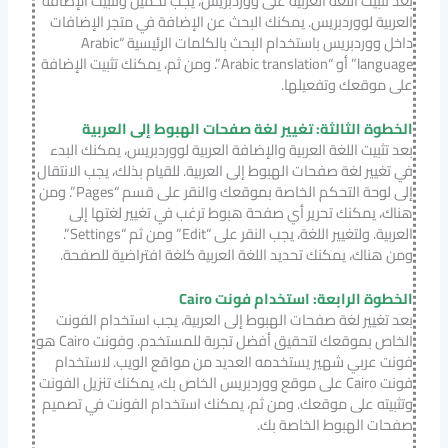
بعد تثبيت اللغة العربية على ووردبريس، يجب تحميل وتثبيت الإضافة
العربية لووردبريس. يمكنك البحث عن الإضافة في متجر الإضافات
داخل ووردبريس باستخدام البحث بالكلمات الرئيسية “Arabic
language” أو “Arabic translation”. ومن ثم، يمكنك تثبيت الإضافة
على موقعك وتفعيلها.
الخطوة الثالثة: تغيير لغة صفحات الهبوط إلى العربية
بعد تثبيت اللغة العربية والإضافة العربية لووردبريس، يمكنك البدء
في تغيير لغة صفحات الهبوط إلى العربية. للقيام بذلك، يجب الانتقال
إلى لوحة التحكم الخاصة بموقعك والنقر على قسم “Pages”. ومن
هناك، يمكنك تحرير أي صفحة هبوط ترغب في تغيير لغتها إلى
العربية. ولتغيير اللغة، يجب النقر على “Edit” ومن ثم “Settings”.
ومن هناك، يمكنك تحديد اللغة العربية كلغة افتراضية للصفحة.
الخطوة الرابعة: استخدام فونت Cairo
بعد تغيير لغة صفحات الهبوط إلى العربية، يجب استخدام الفونت
الخاص بموقعك لتحقيق أفضل تجربة للمستخدم. وفونت Cairo هو
فونت عربي شهير يستخدمه العديد من مواقع الويب. لاستخدام
فونت Cairo على موقع ووردبريس الخاص بك، يمكنك تنزيل الفونت
وتثبيته على موقعك. ومن ثم، يمكنك استخدام الفونت في تصميم
صفحات الهبوط الخاصة بك.