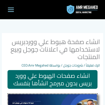
خطي
لى
لمحتوى
انشاء صفحة هبوط علي ووردبريس
لاستخدامها في اعلانات جوجل وبيع
المنتجات
اترك تعليقاً
/
شروحات جوجل
/ بواسطة
CEO:Amr Megahed
انشاء صفحات الهبوط علي وورد
بريس بدون مبرمج انشأها بنفسك