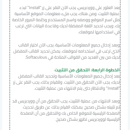
بعد العثور على ووردبريس، يجب الآن النقر على زر “Install” لبدء
عملية التثبيت. ومن هناك، يجب ملء معلومات الموقع الأساسية
مثل اسم الموقع ووصفه واسم المستخدم وكلمة المرور الخاصة
بك. ويجب تحديد اللغة المفضلة لديك وقاعدة البيانات التي ترغب
في استخدامها لموقعك.
وبعد إدخال جميع المعلومات الأساسية، يجب الآن اختيار القالب
الذي ترغب في استخدامه لموقعك. يمكن تحديد القالب المفضل
لديك من بين العديد من القوالب المتاحة في Softaculous.
الخطوة الرابعة: التحقق من التثبيت
بعد إدخال جميع المعلومات الأساسية وتحديد القالب المفضل
لديك، يجب الآن التحقق من التثبيت. وللقيام بذلك، يجب النقر على زر
“Install” والانتظار حتى يتم الانتهاء من عملية التثبيت.
وبعد الانتهاء من عملية التثبيت، يجب التحقق من أن ووردبريس قد
تم تثبيته بشكل صحيح. يمكنك القيام بذلك عن طريق تحديث
الصفحة الرئيسية للموقع الخاص بك والتحقق من أن الصفحة
الرئيسية لووردبريس تظهر بشكل صحيح.