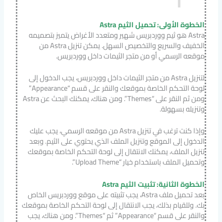
الخطوة الأولى: تحميل الثيم Astra
Astra هو ثيم ووردبريس شهير ومتعدد الأغراض يتميز بتصميمه
الخفيف والسريع والتخصيص السهل. يمكن تنزيل Astra من
موقعه الرسمي أو من متجر الثيمات داخل ووردبريس.
لتنزيل Astra من متجر الثيمات داخل ووردبريس، يجب الدخول إلى
لوحة التحكم الخاصة بموقعك والنقر على قسم “Appearance”
ومن ثم النقر على “Themes”. ومن هناك، يمكنك البحث عن Astra
وتنزيله بسهولة.
وإذا كنت ترغب في تنزيل Astra من موقعه الرسمي، يجب عليك
الدخول إلى الموقع وتنزيل الملف الذي يحتوي على الثيم. وبعد
تنزيل الملف، يمكنك الانتقال إلى لوحة التحكم الخاصة بموقعك
وتحميل الملف باستخدام خيار “Upload Theme”.
الخطوة الثانية: تثبيت الثيم Astra
بعد تحميل ملف Astra، يجب تثبيته على موقع ووردبريس الخاص
بك. وللقيام بذلك، يجب الانتقال إلى لوحة التحكم الخاصة بموقعك
والنقر على قسم “Appearance” ثم “Themes”. ومن هناك، يجب