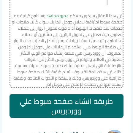
في هذا المقال سيكون معكم
عمرو مجاهد
وساشرح كيفية عمل
صفحة هبوط احترافية لاعلان جوجل الخا بك سواء كانت منتجات او
خدمات.تعد صفحات الهبوط أداة قوية لتحويل الزوار إلى عملاء
فعليين، حيث تعمل على تحويل الزائرين إلى مشترين أو عملاء
محتملين، وتزيد من نسبة الإيرادات. ومن أفضل الطرق لجذب الزوار
إلى صفحة الهبوط هي استخدام الإعلانات على جوجل ادز.ومن
المعروف أن ووردبريس هي منصة إنشاء مواقع الويب الأكثر
شعبية في العالم. وتتوافر في ووردبريس الكثير من القوالب
والإضافات التي تجعل عملية إنشاء صفحة هبوط سهلة وسلسة.
لذلك، في هذه المقالة سوف نتعلم كيفية إنشاء صفحة هبوط
احترافية على ووردبريس، وذلك باستخدام الأدوات المتاحة، وكيفية
استخدامها في حملات الإعلان على جوجل ادز.
طريقة انشاء صفحة هبوط علي
ووردبريس
انشاء صفحة هبوط علي
ووردبريس لاستخدامها في
اعلانات جوجل وبيع المنتجات