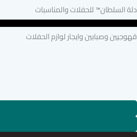
دلة السلطان™ للحفلات والمناسبات
قهوجيين وصبابين وايجار لوازم الحفلات